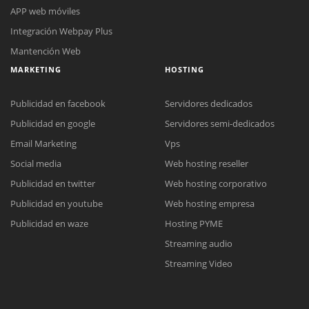
APP web móviles
Integración Webpay Plus
Mantención Web
MARKETING
HOSTING
Publicidad en facebook
Servidores dedicados
Publicidad en google
Servidores semi-dedicados
Email Marketing
Vps
Reunión online
Social media
Web hosting reseller
Nuestros ejecutivos le enviarán un correo electrónico con el enlace a
Publicidad en twitter
Web hosting corporativo
Chat Online
Meet para la reunión online.
Cotización
Publicidad en youtube
Web hosting empresa
Todos nuestros ejecutivos están fuera de línea. Complete el formulario
Publicidad en waze
Hosting PYME
para enviarnos un correo electrónico con sus datos personales.
Complete el formulario y nos contactaremos a la brevedad.
Streaming audio
Streaming Video