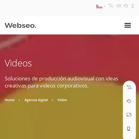
08:30 AM A 17:30 PM
ventas@webseo.cl
Videos
09:30 AM A 18:30 PM
soporte@webseo.cl
Soluciones de producción audiovisual con ideas
creativas para videos corporativos.
Home
Agencia digital
Video
ABRIR TICKET