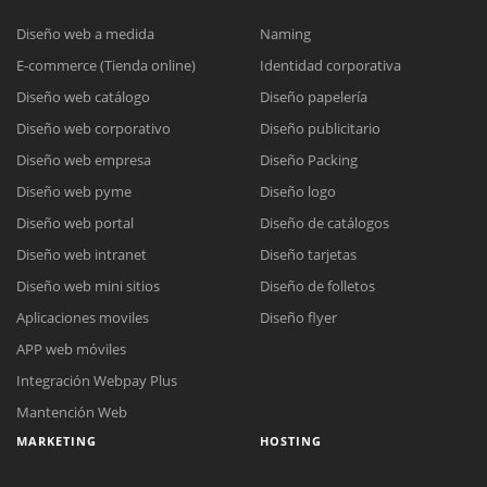
Diseño web a medida
Naming
E-commerce (Tienda online)
Identidad corporativa
Diseño web catálogo
Diseño papelería
Diseño web corporativo
Diseño publicitario
Diseño web empresa
Diseño Packing
Diseño web pyme
Diseño logo
Diseño web portal
Diseño de catálogos
Diseño web intranet
Diseño tarjetas
Reunión online
Diseño web mini sitios
Diseño de folletos
Nuestros ejecutivos le enviarán un correo electrónico con el enlace a
Aplicaciones moviles
Diseño flyer
Chat Online
Meet para la reunión online.
Cotización
APP web móviles
Todos nuestros ejecutivos están fuera de línea. Complete el formulario
Integración Webpay Plus
para enviarnos un correo electrónico con sus datos personales.
Complete el formulario y nos contactaremos a la brevedad.
Mantención Web
MARKETING
HOSTING