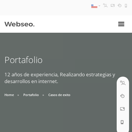
08:30 AM A 17:30 PM
ventas@webseo.cl
Portafolio
09:30 AM A 18:30 PM
soporte@webseo.cl
12 años de experiencia, Realizando estrategias y
desarrollos en internet.
Home
Portafolio
Casos de exito
ABRIR TICKET