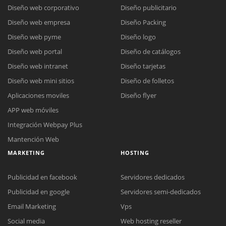
Diseño web corporativo
Diseño publicitario
Diseño web empresa
Diseño Packing
Diseño web pyme
Diseño logo
Diseño web portal
Diseño de catálogos
Diseño web intranet
Diseño tarjetas
Diseño web mini sitios
Diseño de folletos
Aplicaciones moviles
Diseño flyer
APP web móviles
Integración Webpay Plus
Mantención Web
MARKETING
HOSTING
Publicidad en facebook
Servidores dedicados
Publicidad en google
Servidores semi-dedicados
Reunión online
Email Marketing
Vps
Nuestros ejecutivos le enviarán un correo electrónico con el enlace a
Social media
Web hosting reseller
Chat Online