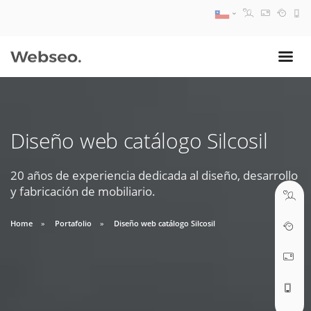
08:30 AM A 17:30 PM
ventas@webseo.cl
Diseño web catálogo Silcosil
09:30 AM A 18:30 PM
soporte@webseo.cl
20 años de experiencia dedicada al diseño, desarrollo
y fabricación de mobiliario.
Home
Portafolio
Diseño web catálogo Silcosil
ABRIR TICKET