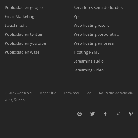
Publicidad en google
Servidores semi-dedicados
Reunión online
Email Marketing
Vps
Social media
Web hosting reseller
Nuestros ejecutivos le enviarán un correo electrónico con el enlace a
Chat Online
Meet para la reunión online.
Publicidad en twitter
Web hosting corporativo
Cotización
Todos nuestros ejecutivos están fuera de línea. Complete el formulario
Publicidad en youtube
Web hosting empresa
para enviarnos un correo electrónico con sus datos personales.
Complete el formulario y nos contactaremos a la brevedad.
Publicidad en waze
Hosting PYME
Streaming audio
Streaming Video
©
2026
webseo.cl
Mapa Sitio
Terminos
Faq
Av. Pedro de Valdivia
2633, Ñuñoa.