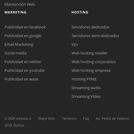
Mantención Web
MARKETING
HOSTING
Publicidad en facebook
Servidores dedicados
Publicidad en google
Servidores semi-dedicados
Email Marketing
Vps
Social media
Web hosting reseller
Reunión online
Publicidad en twitter
Web hosting corporativo
Nuestros ejecutivos le enviarán un correo electrónico con el enlace a
Chat Online
Publicidad en youtube
Web hosting empresa
Meet para la reunión online.
Cotización
Publicidad en waze
Hosting PYME
Todos nuestros ejecutivos están fuera de línea. Complete el formulario
para enviarnos un correo electrónico con sus datos personales.
Complete el formulario y nos contactaremos a la brevedad.
Streaming audio
Streaming Video
©
2026
webseo.cl
Mapa Sitio
Terminos
Faq
Av. Pedro de Valdivia
2633, Ñuñoa.