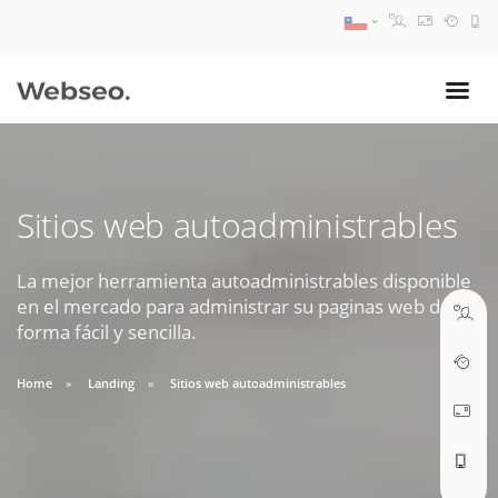
08:30 AM A 17:30 PM
ventas@webseo.cl
Sitios web autoadministrables
09:30 AM A 18:30 PM
soporte@webseo.cl
La mejor herramienta autoadministrables disponible
en el mercado para administrar su paginas web de
forma fácil y sencilla.
Home
Landing
Sitios web autoadministrables
ABRIR TICKET