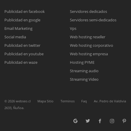
Publicidad en facebook
Servidores dedicados
Publicidad en google
Servidores semi-dedicados
Email Marketing
Vps
Social media
Web hosting reseller
Publicidad en twitter
Web hosting corporativo
Publicidad en youtube
Web hosting empresa
Reunión online
Publicidad en waze
Hosting PYME
Nuestros ejecutivos le enviarán un correo electrónico con el enlace a
Chat Online
Streaming audio
Meet para la reunión online.
Cotización
Streaming Video
Todos nuestros ejecutivos están fuera de línea. Complete el formulario
para enviarnos un correo electrónico con sus datos personales.
Complete el formulario y nos contactaremos a la brevedad.
©
2026
webseo.cl
Mapa Sitio
Terminos
Faq
Av. Pedro de Valdivia
2633, Ñuñoa.