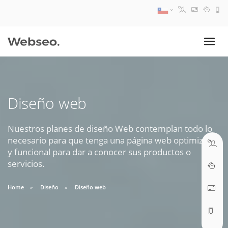
08:30 AM A 17:30 PM
ventas@webseo.cl
Diseño web
09:30 AM A 18:30 PM
soporte@webseo.cl
Nuestros planes de diseño Web contemplan todo lo
necesario para que tenga una página web optimizada
y funcional para dar a conocer sus productos o
servicios.
ABRIR TICKET
Home
Diseño
Diseño web