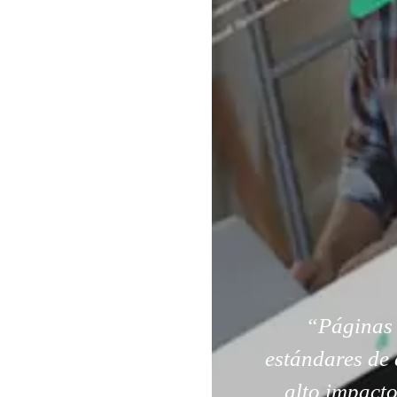
“Páginas 
estándares de 
alto impacto