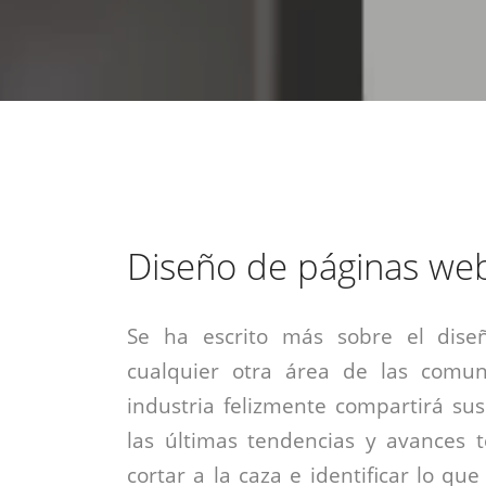
estrategia de
¡COTIZA AQUÍ!
DESDE $15 UF.
HABLAR CON EJECUTIVO
marketing digital.
DESDE $300 UF.
ASESORATE POR UN EXPERTO
Diseño de páginas we
Se ha escrito más sobre el dise
cualquier otra área de las comuni
industria felizmente compartirá su
las últimas tendencias y avances t
cortar a la caza e identificar lo qu