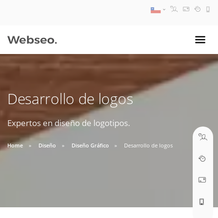
08:30 AM A 17:30 PM
ventas@webseo.cl
Desarrollo de logos
09:30 AM A 18:30 PM
soporte@webseo.cl
Expertos en diseño de logotipos.
Home
Diseño
Diseño Gráfico
Desarrollo de logos
ABRIR TICKET