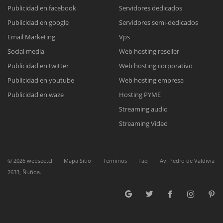
Publicidad en facebook
Servidores dedicados
Publicidad en google
Servidores semi-dedicados
Reunión online
Email Marketing
Vps
Nuestros ejecutivos le enviarán un correo electrónico con el enlace a
Chat Online
Social media
Web hosting reseller
Meet para la reunión online.
Cotización
Publicidad en twitter
Web hosting corporativo
Todos nuestros ejecutivos están fuera de línea. Complete el formulario
Publicidad en youtube
Web hosting empresa
para enviarnos un correo electrónico con sus datos personales.
Complete el formulario y nos contactaremos a la brevedad.
Publicidad en waze
Hosting PYME
Streaming audio
Streaming Video
©
2026
webseo.cl
Mapa Sitio
Terminos
Faq
Av. Pedro de Valdivia
2633, Ñuñoa.