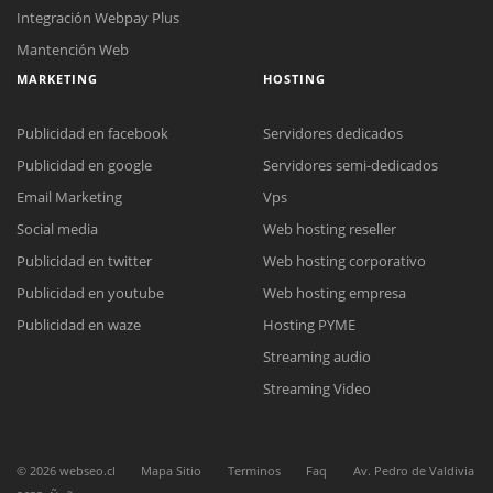
Integración Webpay Plus
Mantención Web
MARKETING
HOSTING
Publicidad en facebook
Servidores dedicados
Publicidad en google
Servidores semi-dedicados
Reunión online
Email Marketing
Vps
Nuestros ejecutivos le enviarán un correo electrónico con el enlace a
Social media
Web hosting reseller
Chat Online
Meet para la reunión online.
Cotización
Publicidad en twitter
Web hosting corporativo
Todos nuestros ejecutivos están fuera de línea. Complete el formulario
Publicidad en youtube
Web hosting empresa
para enviarnos un correo electrónico con sus datos personales.
Complete el formulario y nos contactaremos a la brevedad.
Publicidad en waze
Hosting PYME
Streaming audio
Streaming Video
©
2026
webseo.cl
Mapa Sitio
Terminos
Faq
Av. Pedro de Valdivia