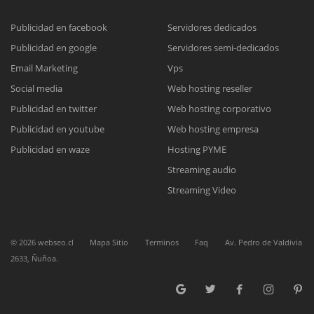
Publicidad en facebook
Servidores dedicados
Publicidad en google
Servidores semi-dedicados
Reunión online
Email Marketing
Vps
Nuestros ejecutivos le enviarán un correo electrónico con el enlace a
Chat Online
Social media
Web hosting reseller
Meet para la reunión online.
Cotización
Publicidad en twitter
Web hosting corporativo
Todos nuestros ejecutivos están fuera de línea. Complete el formulario
Publicidad en youtube
Web hosting empresa
para enviarnos un correo electrónico con sus datos personales.
Complete el formulario y nos contactaremos a la brevedad.
Publicidad en waze
Hosting PYME
Streaming audio
Streaming Video
©
2026
webseo.cl
Mapa Sitio
Terminos
Faq
Av. Pedro de Valdivia
2633, Ñuñoa.