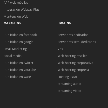
APP web móviles
Integración Webpay Plus
Mantención Web
MARKETING
HOSTING
Publicidad en facebook
Servidores dedicados
Publicidad en google
Servidores semi-dedicados
Reunión online
Email Marketing
Vps
Nuestros ejecutivos le enviarán un correo electrónico con el enlace a
Social media
Web hosting reseller
Chat Online
Meet para la reunión online.
Cotización
Publicidad en twitter
Web hosting corporativo
Todos nuestros ejecutivos están fuera de línea. Complete el formulario
Publicidad en youtube
Web hosting empresa
para enviarnos un correo electrónico con sus datos personales.
Complete el formulario y nos contactaremos a la brevedad.
Publicidad en waze
Hosting PYME
Streaming audio
Streaming Video