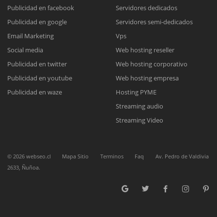
Publicidad en facebook
Servidores dedicados
Publicidad en google
Servidores semi-dedicados
Reunión online
Email Marketing
Vps
Nuestros ejecutivos le enviarán un correo electrónico con el enlace a
Chat Online
Social media
Web hosting reseller
Meet para la reunión online.
Cotización
Publicidad en twitter
Web hosting corporativo
Todos nuestros ejecutivos están fuera de línea. Complete el formulario
Publicidad en youtube
Web hosting empresa
para enviarnos un correo electrónico con sus datos personales.
Complete el formulario y nos contactaremos a la brevedad.
Publicidad en waze
Hosting PYME
Streaming audio
Streaming Video
©
2026
webseo.cl
Mapa Sitio
Terminos
Faq
Av. Pedro de Valdivia
2633, Ñuñoa.