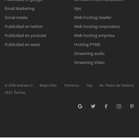
Email Marketing
Vps
Social media
Web hosting reseller
Reunión online
Publicidad en twitter
Web hosting corporativo
Nuestros ejecutivos le enviarán un correo electrónico con el enlace a
Chat Online
Publicidad en youtube
Web hosting empresa
Meet para la reunión online.
Cotización
Todos nuestros ejecutivos están fuera de línea. Complete el formulario
Publicidad en waze
Hosting PYME
para enviarnos un correo electrónico con sus datos personales.
Complete el formulario y nos contactaremos a la brevedad.
Streaming audio
Streaming Video
©
2026
webseo.cl
Mapa Sitio
Terminos
Faq
Av. Pedro de Valdivia
2633, Ñuñoa.