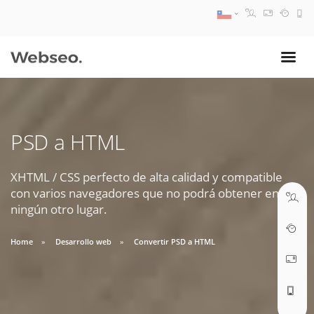
08:30 AM A 17:30 PM
ventas@webseo.cl
PSD a HTML
09:30 AM A 18:30 PM
soporte@webseo.cl
XHTML / CSS perfecto de alta calidad y compatible
con varios navegadores que no podrá obtener en
ningún otro lugar.
Home
Desarrollo web
Convertir PSD a HTML
ABRIR TICKET