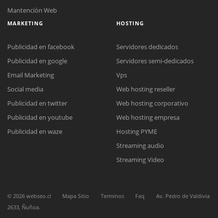
Mantención Web
MARKETING
HOSTING
Publicidad en facebook
Servidores dedicados
Publicidad en google
Servidores semi-dedicados
Email Marketing
Vps
Social media
Web hosting reseller
Publicidad en twitter
Web hosting corporativo
Publicidad en youtube
Web hosting empresa
Reunión online
Publicidad en waze
Hosting PYME
Nuestros ejecutivos le enviarán un correo electrónico con el enlace a
Chat Online
Streaming audio
Meet para la reunión online.
Cotización
Todos nuestros ejecutivos están fuera de línea. Complete el formulario
Streaming Video
para enviarnos un correo electrónico con sus datos personales.
Complete el formulario y nos contactaremos a la brevedad.
©
2026
webseo.cl
Mapa Sitio
Terminos
Faq
Av. Pedro de Valdivia
2633, Ñuñoa.