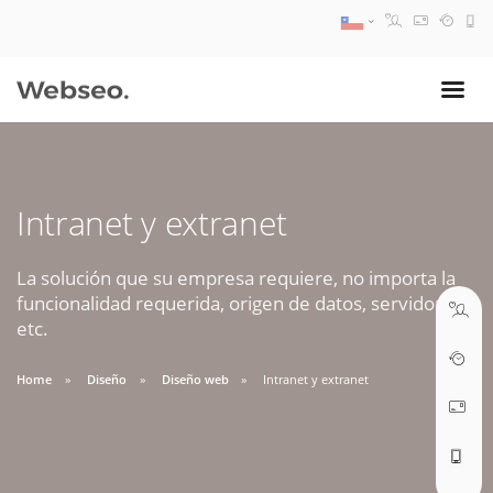
08:30 AM A 17:30 PM
ventas@webseo.cl
Intranet y extranet
09:30 AM A 18:30 PM
soporte@webseo.cl
La solución que su empresa requiere, no importa la
funcionalidad requerida, origen de datos, servidores,
etc.
Home
Diseño
Diseño web
Intranet y extranet
ABRIR TICKET