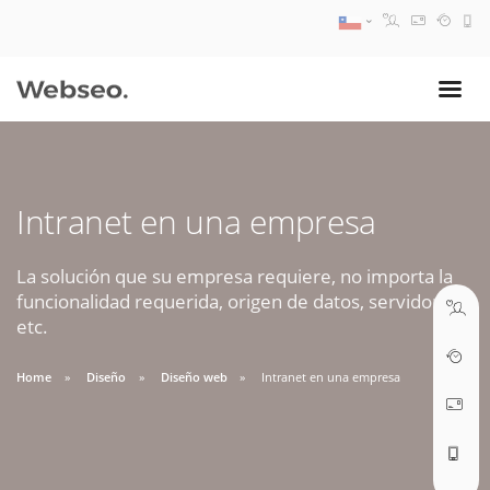
08:30 AM A 17:30 PM
ventas@webseo.cl
Intranet en una empresa
09:30 AM A 18:30 PM
soporte@webseo.cl
La solución que su empresa requiere, no importa la
funcionalidad requerida, origen de datos, servidores,
etc.
Home
Diseño
Diseño web
Intranet en una empresa
ABRIR TICKET