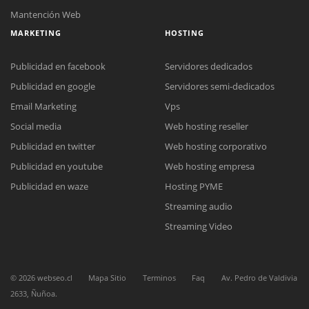
Mantención Web
MARKETING
HOSTING
Publicidad en facebook
Servidores dedicados
Publicidad en google
Servidores semi-dedicados
Email Marketing
Vps
Social media
Web hosting reseller
Publicidad en twitter
Web hosting corporativo
Publicidad en youtube
Web hosting empresa
Reunión online
Publicidad en waze
Hosting PYME
Nuestros ejecutivos le enviarán un correo electrónico con el enlace a
Chat Online
Streaming audio
Meet para la reunión online.
Cotización
Todos nuestros ejecutivos están fuera de línea. Complete el formulario
Streaming Video
para enviarnos un correo electrónico con sus datos personales.
Complete el formulario y nos contactaremos a la brevedad.
©
2026
webseo.cl
Mapa Sitio
Terminos
Faq
Av. Pedro de Valdivia
2633, Ñuñoa.