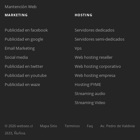
Mantención Web
MARKETING
HOSTING
Publicidad en facebook
Servidores dedicados
Publicidad en google
Servidores semi-dedicados
Email Marketing
Vps
Social media
Web hosting reseller
Publicidad en twitter
Web hosting corporativo
Publicidad en youtube
Web hosting empresa
Reunión online
Publicidad en waze
Hosting PYME
Nuestros ejecutivos le enviarán un correo electrónico con el enlace a
Chat Online
Streaming audio
Meet para la reunión online.
Cotización
Todos nuestros ejecutivos están fuera de línea. Complete el formulario
Streaming Video
para enviarnos un correo electrónico con sus datos personales.
Complete el formulario y nos contactaremos a la brevedad.
©
2026
webseo.cl
Mapa Sitio
Terminos
Faq
Av. Pedro de Valdivia
2633, Ñuñoa.