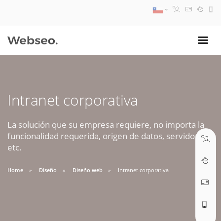
08:30 AM A 17:30 PM
ventas@webseo.cl
Intranet corporativa
09:30 AM A 18:30 PM
soporte@webseo.cl
La solución que su empresa requiere, no importa la
funcionalidad requerida, origen de datos, servidores,
etc.
Home
Diseño
Diseño web
Intranet corporativa
ABRIR TICKET