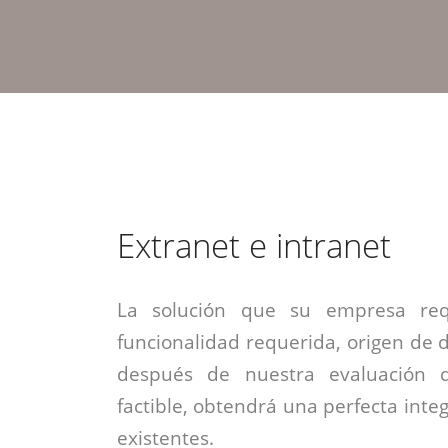
estrategia de
¡COTIZA AQUÍ!
DESDE $15 UF.
HABLAR CON EJECUTIVO
marketing digital.
DESDE $300 UF.
ASESORATE POR UN EXPERTO
Extranet e intranet
La solución que su empresa req
funcionalidad requerida, origen de da
después de nuestra evaluación 
factible, obtendrá una perfecta inte
existentes.