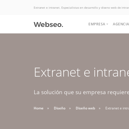
Extranet e intranet. Especialistas en desarrollo y diseno web de intra
EMPRESA
AGENCIA
Quiénes somos
Historia
Somos expertos
Extranet e intran
Terminos y condi
Potenciamos tu
Politicas de uso
en Hosting, las
negocio para
aumentar las ventas.
La solución que su empresa requiere,
mejores ofertas
Soluciones de desarrollo,
Buscas apoyo
del mercado.
diseño web y interfaz
Home
Diseño
Diseño web
Extranet e int
HABLAR CON EJECUTIVO
para crear tu
graficas.
DESDE $2 UF.