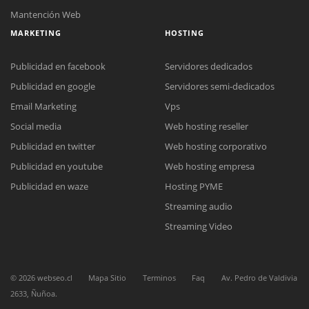
Mantención Web
MARKETING
HOSTING
Publicidad en facebook
Servidores dedicados
Publicidad en google
Servidores semi-dedicados
Email Marketing
Vps
Social media
Web hosting reseller
Publicidad en twitter
Web hosting corporativo
Publicidad en youtube
Web hosting empresa
Reunión online
Publicidad en waze
Hosting PYME
Nuestros ejecutivos le enviarán un correo electrónico con el enlace a
Chat Online
Streaming audio
Meet para la reunión online.
Cotización
Todos nuestros ejecutivos están fuera de línea. Complete el formulario
Streaming Video
para enviarnos un correo electrónico con sus datos personales.
Complete el formulario y nos contactaremos a la brevedad.
©
2026
webseo.cl
Mapa Sitio
Terminos
Faq
Av. Pedro de Valdivia
2633, Ñuñoa.