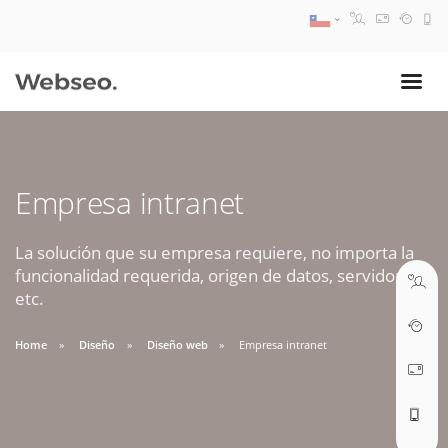
08:30 AM A 17:30 PM
ventas@webseo.cl
Empresa intranet
09:30 AM A 18:30 PM
soporte@webseo.cl
La solución que su empresa requiere, no importa la
funcionalidad requerida, origen de datos, servidores,
etc.
Home
Diseño
Diseño web
Empresa intranet
ABRIR TICKET