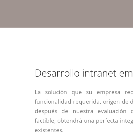
estrategia de
¡COTIZA AQUÍ!
DESDE $15 UF.
HABLAR CON EJECUTIVO
marketing digital.
DESDE $300 UF.
ASESORATE POR UN EXPERTO
Desarrollo intranet e
La solución que su empresa req
funcionalidad requerida, origen de da
después de nuestra evaluación 
factible, obtendrá una perfecta inte
existentes.