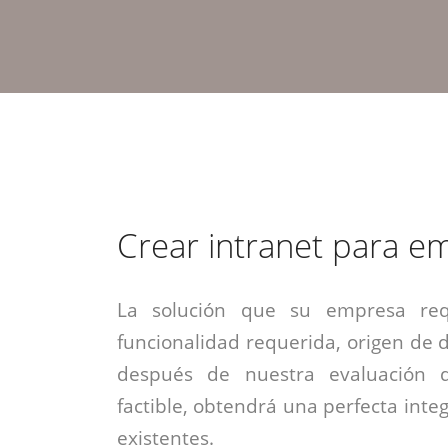
estrategia de
¡COTIZA AQUÍ!
DESDE $15 UF.
HABLAR CON EJECUTIVO
marketing digital.
DESDE $300 UF.
ASESORATE POR UN EXPERTO
Crear intranet para e
La solución que su empresa req
funcionalidad requerida, origen de da
después de nuestra evaluación 
factible, obtendrá una perfecta inte
existentes.