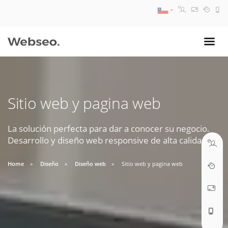
08:30 AM A 17:30 PM
ventas@webseo.cl
Sitio web y pagina web
09:30 AM A 18:30 PM
soporte@webseo.cl
La solución perfecta para dar a conocer su negocio.
Desarrollo y diseño web responsive de alta calidad.
Home
Diseño
Diseño web
Sitio web y pagina web
ABRIR TICKET