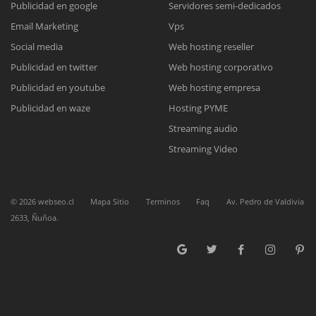
Publicidad en google
Servidores semi-dedicados
Email Marketing
Vps
Reunión online
Social media
Web hosting reseller
Publicidad en twitter
Web hosting corporativo
Nuestros ejecutivos le enviarán un correo electrónico con el enlace a
Chat Online
Meet para la reunión online.
Publicidad en youtube
Web hosting empresa
Cotización
Todos nuestros ejecutivos están fuera de línea. Complete el formulario
Publicidad en waze
Hosting PYME
para enviarnos un correo electrónico con sus datos personales.
Complete el formulario y nos contactaremos a la brevedad.
Streaming audio
Streaming Video
©
2026
webseo.cl
Mapa Sitio
Terminos
Faq
Av. Pedro de Valdivia
2633, Ñuñoa.