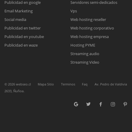
Publicidad en google
Servidores semi-dedicados
Email Marketing
Vps
Reunión online
Social media
Web hosting reseller
Publicidad en twitter
Web hosting corporativo
Nuestros ejecutivos le enviarán un correo electrónico con el enlace a
Chat Online
Meet para la reunión online.
Publicidad en youtube
Web hosting empresa
Cotización
Todos nuestros ejecutivos están fuera de línea. Complete el formulario
Publicidad en waze
Hosting PYME
para enviarnos un correo electrónico con sus datos personales.
Complete el formulario y nos contactaremos a la brevedad.
Streaming audio
Streaming Video
©
2026
webseo.cl
Mapa Sitio
Terminos
Faq
Av. Pedro de Valdivia
2633, Ñuñoa.