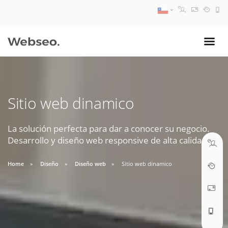
08:30 AM A 17:30 PM
ventas@webseo.cl
Sitio web dinamico
09:30 AM A 18:30 PM
soporte@webseo.cl
La solución perfecta para dar a conocer su negocio.
Desarrollo y diseño web responsive de alta calidad.
Home
Diseño
Diseño web
Sitio web dinamico
ABRIR TICKET