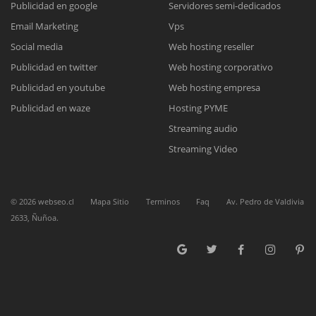
Publicidad en google
Servidores semi-dedicados
Email Marketing
Vps
Reunión online
Social media
Web hosting reseller
Publicidad en twitter
Web hosting corporativo
Nuestros ejecutivos le enviarán un correo electrónico con el enlace a
Chat Online
Meet para la reunión online.
Publicidad en youtube
Web hosting empresa
Cotización
Todos nuestros ejecutivos están fuera de línea. Complete el formulario
Publicidad en waze
Hosting PYME
para enviarnos un correo electrónico con sus datos personales.
Complete el formulario y nos contactaremos a la brevedad.
Streaming audio
Streaming Video
©
2026
webseo.cl
Mapa Sitio
Terminos
Faq
Av. Pedro de Valdivia
2633, Ñuñoa.