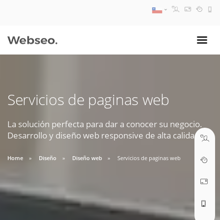
08:30 AM A 17:30 PM
ventas@webseo.cl
Servicios de paginas web
09:30 AM A 18:30 PM
soporte@webseo.cl
La solución perfecta para dar a conocer su negocio.
Desarrollo y diseño web responsive de alta calidad.
Home
Diseño
Diseño web
Servicios de paginas web
ABRIR TICKET