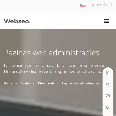
08:30 AM A 17:30 PM
ventas@webseo.cl
Paginas web administrables
09:30 AM A 18:30 PM
soporte@webseo.cl
La solución perfecta para dar a conocer su negocio.
Desarrollo y diseño web responsive de alta calidad.
Home
Diseño
Diseño web
Paginas web administrables
ABRIR TICKET