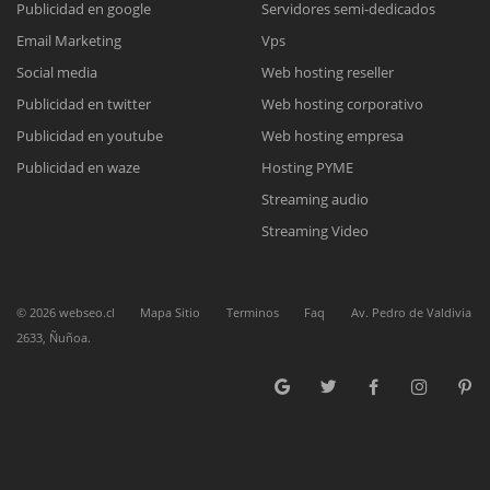
Publicidad en google
Servidores semi-dedicados
Email Marketing
Vps
Reunión online
Social media
Web hosting reseller
Publicidad en twitter
Web hosting corporativo
Nuestros ejecutivos le enviarán un correo electrónico con el enlace a
Chat Online
Meet para la reunión online.
Publicidad en youtube
Web hosting empresa
Cotización
Todos nuestros ejecutivos están fuera de línea. Complete el formulario
Publicidad en waze
Hosting PYME
para enviarnos un correo electrónico con sus datos personales.
Complete el formulario y nos contactaremos a la brevedad.
Streaming audio
Streaming Video
©
2026
webseo.cl
Mapa Sitio
Terminos
Faq
Av. Pedro de Valdivia
2633, Ñuñoa.