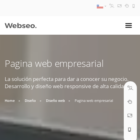
08:30 AM A 17:30 PM
ventas@webseo.cl
Pagina web empresarial
09:30 AM A 18:30 PM
soporte@webseo.cl
La solución perfecta para dar a conocer su negocio.
Desarrollo y diseño web responsive de alta calidad.
Home
Diseño
Diseño web
Pagina web empresarial
ABRIR TICKET