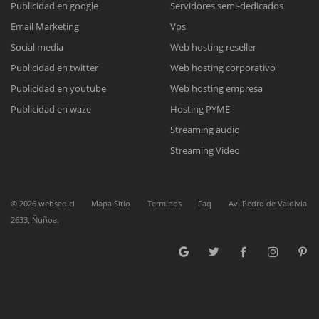
Publicidad en google
Servidores semi-dedicados
Email Marketing
Vps
Reunión online
Social media
Web hosting reseller
Publicidad en twitter
Web hosting corporativo
Nuestros ejecutivos le enviarán un correo electrónico con el enlace a
Chat Online
Meet para la reunión online.
Publicidad en youtube
Web hosting empresa
Cotización
Todos nuestros ejecutivos están fuera de línea. Complete el formulario
Publicidad en waze
Hosting PYME
para enviarnos un correo electrónico con sus datos personales.
Complete el formulario y nos contactaremos a la brevedad.
Streaming audio
Streaming Video
©
2026
webseo.cl
Mapa Sitio
Terminos
Faq
Av. Pedro de Valdivia
2633, Ñuñoa.