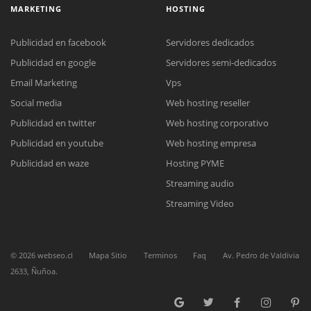
MARKETING
HOSTING
Publicidad en facebook
Servidores dedicados
Publicidad en google
Servidores semi-dedicados
Email Marketing
Vps
Social media
Web hosting reseller
Reunión online
Publicidad en twitter
Web hosting corporativo
Nuestros ejecutivos le enviarán un correo electrónico con el enlace a
Chat Online
Meet para la reunión online.
Publicidad en youtube
Web hosting empresa
Cotización
Todos nuestros ejecutivos están fuera de línea. Complete el formulario
Publicidad en waze
Hosting PYME
para enviarnos un correo electrónico con sus datos personales.
Complete el formulario y nos contactaremos a la brevedad.
Streaming audio
Streaming Video
©
2026
webseo.cl
Mapa Sitio
Terminos
Faq
Av. Pedro de Valdivia
2633, Ñuñoa.