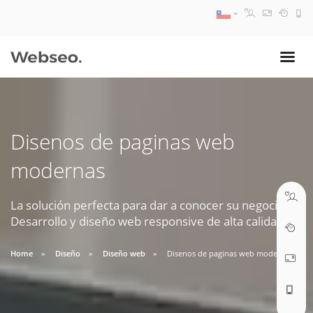
08:30 AM A 17:30 PM
ventas@webseo.cl
Disenos de paginas web
09:30 AM A 18:30 PM
modernas
soporte@webseo.cl
La solución perfecta para dar a conocer su negocio.
Desarrollo y diseño web responsive de alta calidad.
ABRIR TICKET
Home
Diseño
Diseño web
Disenos de paginas web modernas