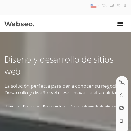
08:30 AM A 17:30 PM
ventas@webseo.cl
Diseno y desarrollo de sitios
09:30 AM A 18:30 PM
web
soporte@webseo.cl
La solución perfecta para dar a conocer su negocio.
Desarrollo y diseño web responsive de alta calidad.
ABRIR TICKET
Home
Diseño
Diseño web
Diseno y desarrollo de sitios web