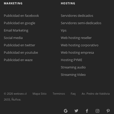
MARKETING
HOSTING
Publicidad en facebook
Servidores dedicados
Publicidad en google
Servidores semi-dedicados
Email Marketing
Vps
Social media
Web hosting reseller
Reunión online
Publicidad en twitter
Web hosting corporativo
Nuestros ejecutivos le enviarán un correo electrónico con el enlace a
Chat Online
Meet para la reunión online.
Publicidad en youtube
Web hosting empresa
Cotización
Todos nuestros ejecutivos están fuera de línea. Complete el formulario
Publicidad en waze
Hosting PYME
para enviarnos un correo electrónico con sus datos personales.
Complete el formulario y nos contactaremos a la brevedad.
Streaming audio
Streaming Video
©
2026
webseo.cl
Mapa Sitio
Terminos
Faq
Av. Pedro de Valdivia
2633, Ñuñoa.