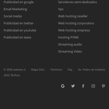
Publicidad en google
Servidores semi-dedicados
Email Marketing
Vps
Reunión online
Social media
Web hosting reseller
Publicidad en twitter
Web hosting corporativo
Nuestros ejecutivos le enviarán un correo electrónico con el enlace a
Chat Online
Meet para la reunión online.
Publicidad en youtube
Web hosting empresa
Cotización
Todos nuestros ejecutivos están fuera de línea. Complete el formulario
Publicidad en waze
Hosting PYME
para enviarnos un correo electrónico con sus datos personales.
Complete el formulario y nos contactaremos a la brevedad.
Streaming audio
Streaming Video
©
2026
webseo.cl
Mapa Sitio
Terminos
Faq
Av. Pedro de Valdivia
2633, Ñuñoa.