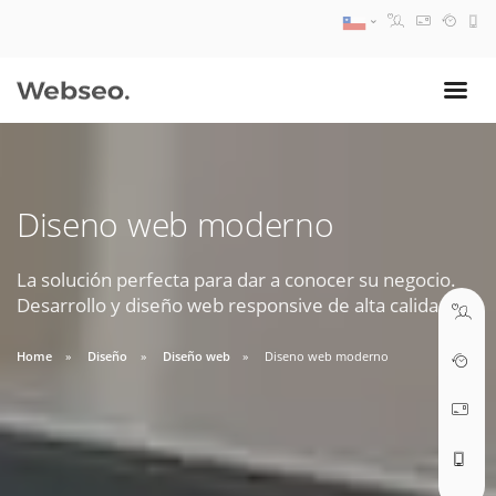
08:30 AM A 17:30 PM
ventas@webseo.cl
Diseno web moderno
09:30 AM A 18:30 PM
soporte@webseo.cl
La solución perfecta para dar a conocer su negocio.
Desarrollo y diseño web responsive de alta calidad.
Home
Diseño
Diseño web
Diseno web moderno
ABRIR TICKET