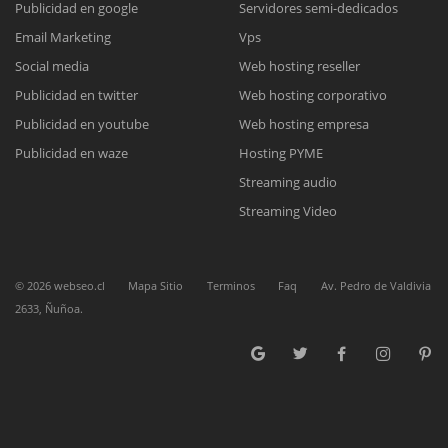
Publicidad en google
Servidores semi-dedicados
Email Marketing
Vps
Reunión online
Social media
Web hosting reseller
Publicidad en twitter
Web hosting corporativo
Nuestros ejecutivos le enviarán un correo electrónico con el enlace a
Chat Online
Meet para la reunión online.
Publicidad en youtube
Web hosting empresa
Cotización
Todos nuestros ejecutivos están fuera de línea. Complete el formulario
Publicidad en waze
Hosting PYME
para enviarnos un correo electrónico con sus datos personales.
Complete el formulario y nos contactaremos a la brevedad.
Streaming audio
Streaming Video
©
2026
webseo.cl
Mapa Sitio
Terminos
Faq
Av. Pedro de Valdivia
2633, Ñuñoa.