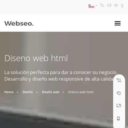
08:30 AM A 17:30 PM
ventas@webseo.cl
Diseno web html
09:30 AM A 18:30 PM
soporte@webseo.cl
La solución perfecta para dar a conocer su negocio.
Desarrollo y diseño web responsive de alta calidad.
Home
Diseño
Diseño web
Diseno web html
ABRIR TICKET