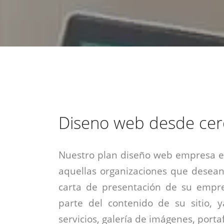
estrategia de
¡COTIZA AQUÍ!
DESDE $15 UF.
HABLAR CON EJECUTIVO
marketing digital.
DESDE $300 UF.
ASESORATE POR UN EXPERTO
Diseno web desde cer
Nuestro plan diseño web empresa es
aquellas organizaciones que desean
carta de presentación de su empre
parte del contenido de su sitio, 
servicios, galería de imágenes, portaf