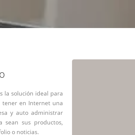
Diseño web mini sitios
Estrategia de marca
Next Cloud
Aplicaciones moviles
Identidad de marca
APP web móviles
Diseño de logo
Integración Webpay Plus
Directrices de la marca
Mantención Web
Redacción de textos
Directrices de voz
Rebranding
Fotografía / Dirección
o
Diseño infográfico
 la solución ideal para
 tener en Internet una
sa y auto administrar
ya sean sus productos,
olio o noticias.