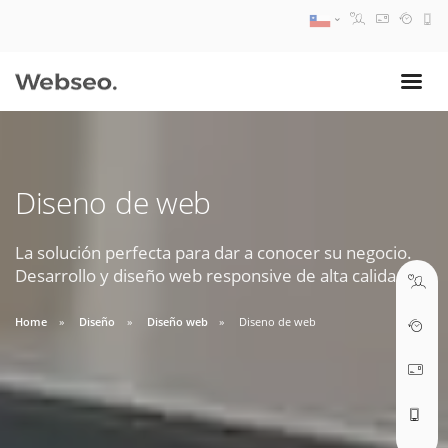
08:30 AM A 17:30 PM
ventas@webseo.cl
Diseno de web
09:30 AM A 18:30 PM
soporte@webseo.cl
La solución perfecta para dar a conocer su negocio.
Desarrollo y diseño web responsive de alta calidad.
Home
Diseño
Diseño web
Diseno de web
ABRIR TICKET