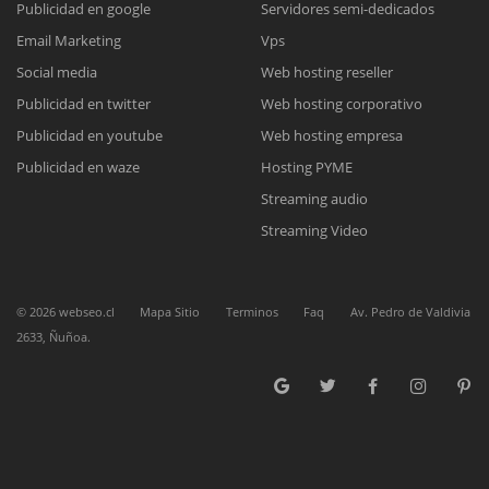
Publicidad en google
Servidores semi-dedicados
Email Marketing
Vps
Reunión online
Social media
Web hosting reseller
Publicidad en twitter
Web hosting corporativo
Nuestros ejecutivos le enviarán un correo electrónico con el enlace a
Chat Online
Meet para la reunión online.
Publicidad en youtube
Web hosting empresa
Cotización
Todos nuestros ejecutivos están fuera de línea. Complete el formulario
Publicidad en waze
Hosting PYME
para enviarnos un correo electrónico con sus datos personales.
Complete el formulario y nos contactaremos a la brevedad.
Streaming audio
Streaming Video
©
2026
webseo.cl
Mapa Sitio
Terminos
Faq
Av. Pedro de Valdivia
2633, Ñuñoa.