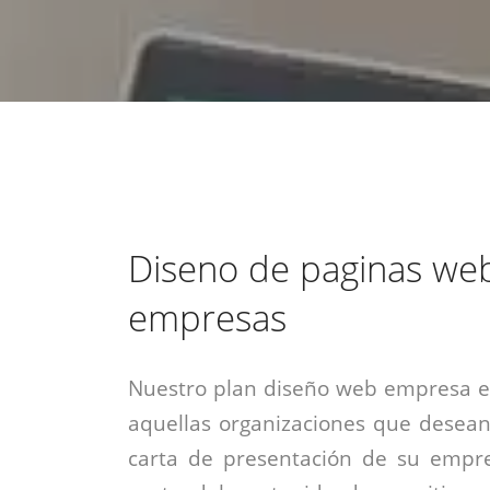
estrategia de
¡COTIZA AQUÍ!
DESDE $15 UF.
HABLAR CON EJECUTIVO
marketing digital.
DESDE $300 UF.
ASESORATE POR UN EXPERTO
Diseno de paginas we
empresas
Nuestro plan diseño web empresa es
aquellas organizaciones que desean
carta de presentación de su empre