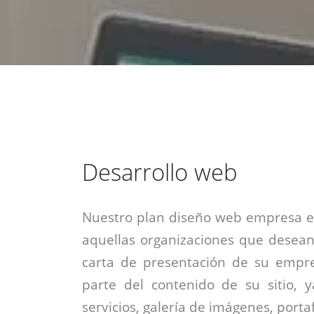
estrategia de
¡COTIZA AQUÍ!
DESDE $15 UF.
HABLAR CON EJECUTIVO
marketing digital.
DESDE $300 UF.
ASESORATE POR UN EXPERTO
Desarrollo web
Nuestro plan diseño web empresa es
aquellas organizaciones que desean
carta de presentación de su empre
parte del contenido de su sitio, 
servicios, galería de imágenes, portaf