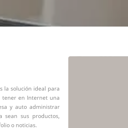
Diseño web mini sitios
Estrategia de marca
Next Cloud
Aplicaciones moviles
Identidad de marca
APP web móviles
Diseño de logo
Integración Webpay Plus
Directrices de la marca
Mantención Web
Redacción de textos
Directrices de voz
Rebranding
Fotografía / Dirección
Diseño infográfico
 la solución ideal para
 tener en Internet una
sa y auto administrar
ya sean sus productos,
olio o noticias.