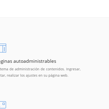
áginas autoadministrables
stema de administración de contenidos. Ingresar,
itar, realizar los ajustes en su página web.
Reunión online
Chat Online
Nuestros ejecutivos le enviarán un correo