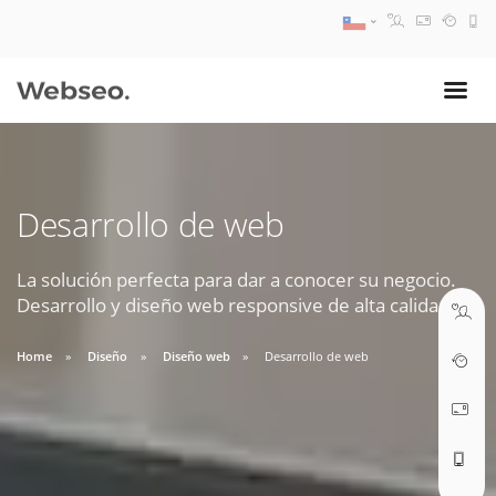
08:30 AM A 17:30 PM
ventas@webseo.cl
Desarrollo de web
09:30 AM A 18:30 PM
soporte@webseo.cl
La solución perfecta para dar a conocer su negocio.
Desarrollo y diseño web responsive de alta calidad.
Home
Diseño
Diseño web
Desarrollo de web
ABRIR TICKET