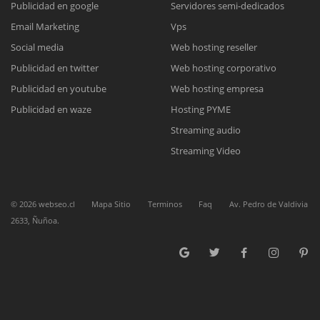
Publicidad en google
Servidores semi-dedicados
Email Marketing
Vps
Reunión online
Social media
Web hosting reseller
Publicidad en twitter
Web hosting corporativo
Nuestros ejecutivos le enviarán un correo electrónico con el enlace a
Chat Online
Meet para la reunión online.
Publicidad en youtube
Web hosting empresa
Cotización
Todos nuestros ejecutivos están fuera de línea. Complete el formulario
Publicidad en waze
Hosting PYME
para enviarnos un correo electrónico con sus datos personales.
Complete el formulario y nos contactaremos a la brevedad.
Streaming audio
Streaming Video
©
2026
webseo.cl
Mapa Sitio
Terminos
Faq
Av. Pedro de Valdivia
2633, Ñuñoa.