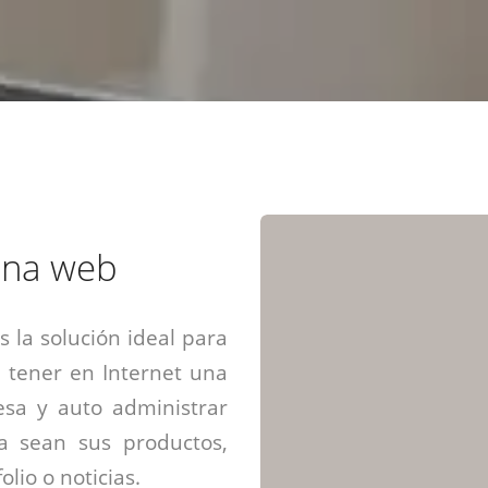
Diseño web mini sitios
Estrategia de marca
Next Cloud
Aplicaciones moviles
Identidad de marca
APP web móviles
Diseño de logo
Integración Webpay Plus
Directrices de la marca
Mantención Web
Redacción de textos
Directrices de voz
Rebranding
Fotografía / Dirección
ina web
Diseño infográfico
 la solución ideal para
 tener en Internet una
sa y auto administrar
ya sean sus productos,
olio o noticias.