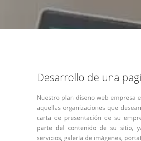
estrategia de
¡COTIZA AQUÍ!
DESDE $15 UF.
HABLAR CON EJECUTIVO
marketing digital.
DESDE $300 UF.
ASESORATE POR UN EXPERTO
Desarrollo de una pag
Nuestro plan diseño web empresa es
aquellas organizaciones que desean
carta de presentación de su empre
parte del contenido de su sitio, 
servicios, galería de imágenes, portaf