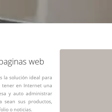
Diseño web mini sitios
Estrategia de marca
Next Cloud
Aplicaciones moviles
Identidad de marca
APP web móviles
Diseño de logo
Integración Webpay Plus
Directrices de la marca
Mantención Web
Redacción de textos
Directrices de voz
Rebranding
Fotografía / Dirección
 paginas web
Diseño infográfico
 la solución ideal para
 tener en Internet una
sa y auto administrar
ya sean sus productos,
olio o noticias.