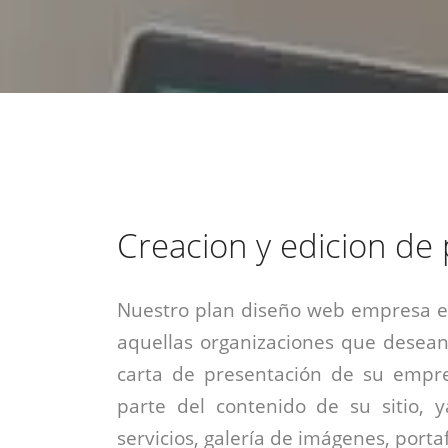
estrategia de
¡COTIZA AQUÍ!
DESDE $15 UF.
HABLAR CON EJECUTIVO
marketing digital.
DESDE $300 UF.
ASESORATE POR UN EXPERTO
Creacion y edicion de
Nuestro plan diseño web empresa es
aquellas organizaciones que desean
carta de presentación de su empre
parte del contenido de su sitio, 
servicios, galería de imágenes, portaf