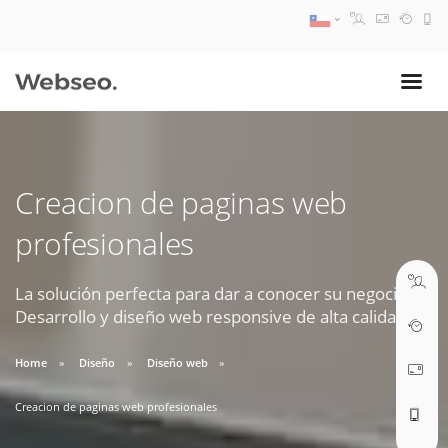
08:30 AM A 17:30 PM
ventas@webseo.cl
Creacion de paginas web
09:30 AM A 18:30 PM
profesionales
soporte@webseo.cl
La solución perfecta para dar a conocer su negocio.
Desarrollo y diseño web responsive de alta calidad.
ABRIR TICKET
Home
Diseño
Diseño web
Creacion de paginas web profesionales