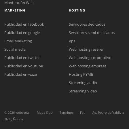
Mantención Web
MARKETING
HOSTING
Publicidad en facebook
Servidores dedicados
Publicidad en google
Servidores semi-dedicados
Email Marketing
Vps
Social media
Web hosting reseller
Reunión online
Publicidad en twitter
Web hosting corporativo
Nuestros ejecutivos le enviarán un correo electrónico con el enlace a
Chat Online
Meet para la reunión online.
Publicidad en youtube
Web hosting empresa
Cotización
Todos nuestros ejecutivos están fuera de línea. Complete el formulario
Publicidad en waze
Hosting PYME
para enviarnos un correo electrónico con sus datos personales.
Complete el formulario y nos contactaremos a la brevedad.
Streaming audio
Streaming Video
©
2026
webseo.cl
Mapa Sitio
Terminos
Faq
Av. Pedro de Valdivia
2633, Ñuñoa.