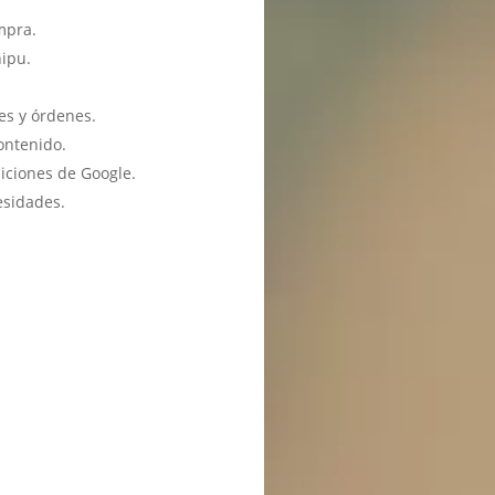
mpra.
hipu.
es y órdenes.
ontenido.
iciones de Google.
esidades.