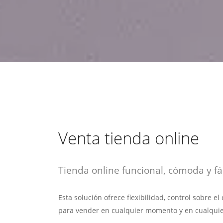
estrategia de
¡COTIZA AQUÍ!
DESDE $15 UF.
HABLAR CON EJECUTIVO
marketing digital.
DESDE $300 UF.
ASESORATE POR UN EXPERTO
Venta tienda online
Tienda online funcional, cómoda y fác
Esta solución ofrece flexibilidad, control sobre e
para vender en cualquier momento y en cualquie