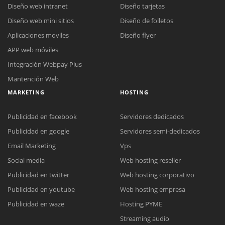
Diseño web intranet
Diseño tarjetas
Diseño web mini sitios
Diseño de folletos
Aplicaciones moviles
Diseño flyer
APP web móviles
Integración Webpay Plus
Mantención Web
MARKETING
HOSTING
Publicidad en facebook
Servidores dedicados
Publicidad en google
Servidores semi-dedicados
Email Marketing
Vps
Social media
Web hosting reseller
Publicidad en twitter
Web hosting corporativo
Reunión online
Publicidad en youtube
Web hosting empresa
Nuestros ejecutivos le enviarán un correo electrónico con el enlace a
Chat Online
Publicidad en waze
Hosting PYME
Meet para la reunión online.
Cotización
Streaming audio
Todos nuestros ejecutivos están fuera de línea. Complete el formulario