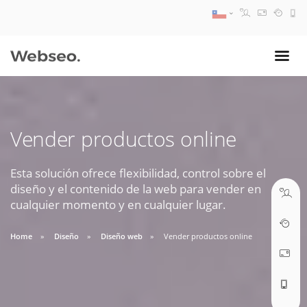
08:30 AM A 17:30 PM
ventas@webseo.cl
Vender productos online
09:30 AM A 18:30 PM
soporte@webseo.cl
Esta solución ofrece flexibilidad, control sobre el
diseño y el contenido de la web para vender en
cualquier momento y en cualquier lugar.
Home
Diseño
Diseño web
Vender productos online
ABRIR TICKET