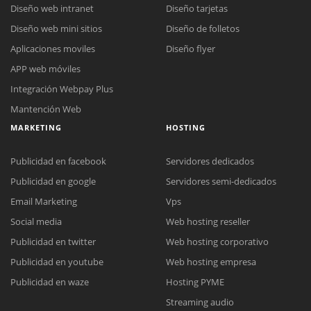
Diseño web intranet
Diseño tarjetas
Diseño web mini sitios
Diseño de folletos
Aplicaciones moviles
Diseño flyer
APP web móviles
Integración Webpay Plus
Mantención Web
MARKETING
HOSTING
Publicidad en facebook
Servidores dedicados
Publicidad en google
Servidores semi-dedicados
Email Marketing
Vps
Social media
Web hosting reseller
Publicidad en twitter
Web hosting corporativo
Reunión online
Publicidad en youtube
Web hosting empresa
Nuestros ejecutivos le enviarán un correo electrónico con el enlace a
Chat Online
Publicidad en waze
Hosting PYME
Meet para la reunión online.
Cotización
Streaming audio
Todos nuestros ejecutivos están fuera de línea. Complete el formulario