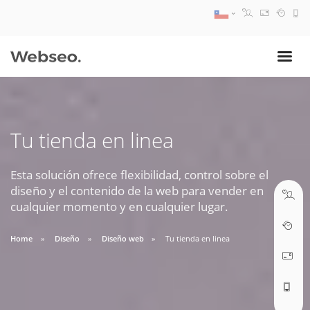
08:30 AM A 17:30 PM
ventas@webseo.cl
Tu tienda en linea
09:30 AM A 18:30 PM
soporte@webseo.cl
Esta solución ofrece flexibilidad, control sobre el
diseño y el contenido de la web para vender en
cualquier momento y en cualquier lugar.
Home
Diseño
Diseño web
Tu tienda en linea
ABRIR TICKET