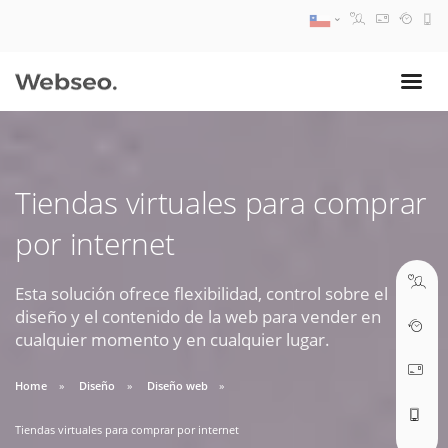
08:30 AM A 17:30 PM
ventas@webseo.cl
Tiendas virtuales para comprar
09:30 AM A 18:30 PM
por internet
soporte@webseo.cl
Esta solución ofrece flexibilidad, control sobre el
diseño y el contenido de la web para vender en
cualquier momento y en cualquier lugar.
ABRIR TICKET
Home
Diseño
Diseño web
Tiendas virtuales para comprar por internet