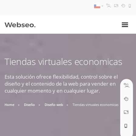
08:30 AM A 17:30 PM
ventas@webseo.cl
Tiendas virtuales economicas
09:30 AM A 18:30 PM
soporte@webseo.cl
Esta solución ofrece flexibilidad, control sobre el
diseño y el contenido de la web para vender en
cualquier momento y en cualquier lugar.
Home
Diseño
Diseño web
Tiendas virtuales economicas
ABRIR TICKET