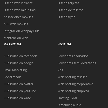
Diseño web intranet
Diseño tarjetas
Diseño web mini sitios
Diseño de folletos
Aplicaciones moviles
Diseño flyer
APP web móviles
Integración Webpay Plus
Mantención Web
MARKETING
HOSTING
Publicidad en facebook
Servidores dedicados
Publicidad en google
Servidores semi-dedicados
Email Marketing
Vps
Social media
Web hosting reseller
Publicidad en twitter
Web hosting corporativo
Reunión online
Publicidad en youtube
Web hosting empresa
Nuestros ejecutivos le enviarán un correo electrónico con el enlace a
Chat Online
Publicidad en waze
Hosting PYME
Meet para la reunión online.
Cotización
Streaming audio
Todos nuestros ejecutivos están fuera de línea. Complete el formulario