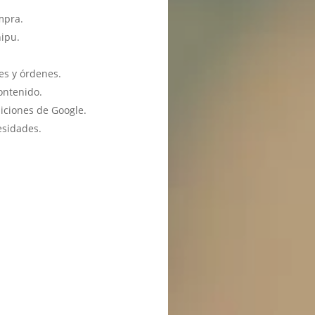
mpra.
hipu.
es y órdenes.
ontenido.
iciones de Google.
esidades.