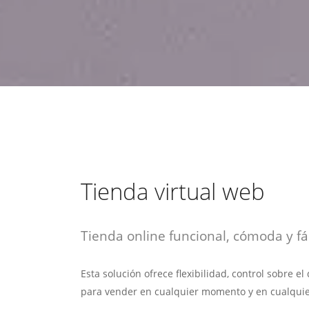
estrategia de
¡COTIZA AQUÍ!
DESDE $15 UF.
HABLAR CON EJECUTIVO
marketing digital.
DESDE $300 UF.
ASESORATE POR UN EXPERTO
Tienda virtual web
Tienda online funcional, cómoda y fác
Esta solución ofrece flexibilidad, control sobre e
para vender en cualquier momento y en cualquie