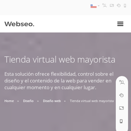
08:30 AM A 17:30 PM
ventas@webseo.cl
Tienda virtual web mayorista
09:30 AM A 18:30 PM
soporte@webseo.cl
Esta solución ofrece flexibilidad, control sobre el
diseño y el contenido de la web para vender en
cualquier momento y en cualquier lugar.
Home
Diseño
Diseño web
Tienda virtual web mayorista
ABRIR TICKET