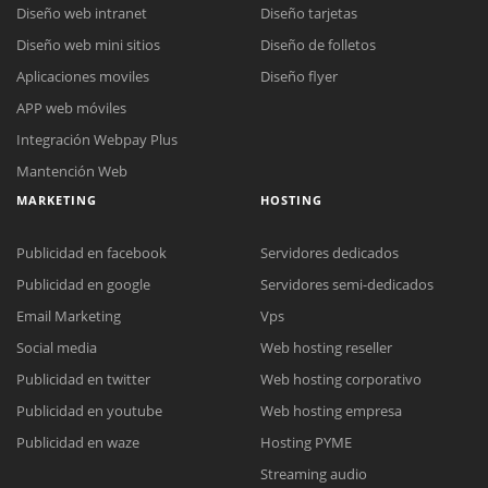
Diseño web intranet
Diseño tarjetas
Diseño web mini sitios
Diseño de folletos
Aplicaciones moviles
Diseño flyer
APP web móviles
Integración Webpay Plus
Mantención Web
MARKETING
HOSTING
Publicidad en facebook
Servidores dedicados
Publicidad en google
Servidores semi-dedicados
Email Marketing
Vps
Social media
Web hosting reseller
Publicidad en twitter
Web hosting corporativo
Reunión online
Publicidad en youtube
Web hosting empresa
Nuestros ejecutivos le enviarán un correo electrónico con el enlace a
Chat Online
Publicidad en waze
Hosting PYME
Meet para la reunión online.
Cotización
Streaming audio
Todos nuestros ejecutivos están fuera de línea. Complete el formulario