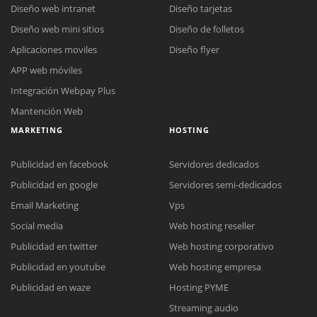
Diseño web intranet
Diseño tarjetas
Diseño web mini sitios
Diseño de folletos
Aplicaciones moviles
Diseño flyer
APP web móviles
Integración Webpay Plus
Mantención Web
MARKETING
HOSTING
Publicidad en facebook
Servidores dedicados
Publicidad en google
Servidores semi-dedicados
Email Marketing
Vps
Social media
Web hosting reseller
Publicidad en twitter
Web hosting corporativo
Reunión online
Publicidad en youtube
Web hosting empresa
Nuestros ejecutivos le enviarán un correo electrónico con el enlace a
Chat Online
Publicidad en waze
Hosting PYME
Meet para la reunión online.
Cotización
Streaming audio
Todos nuestros ejecutivos están fuera de línea. Complete el formulario