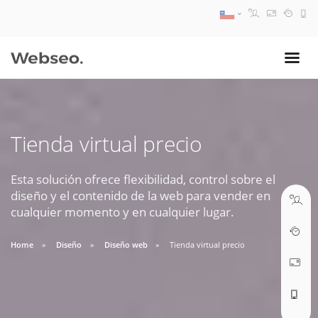
08:30 AM A 17:30 PM
ventas@webseo.cl
Tienda virtual precio
09:30 AM A 18:30 PM
soporte@webseo.cl
Esta solución ofrece flexibilidad, control sobre el
diseño y el contenido de la web para vender en
cualquier momento y en cualquier lugar.
Home
Diseño
Diseño web
Tienda virtual precio
ABRIR TICKET