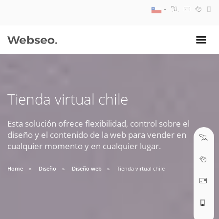
08:30 AM A 17:30 PM
ventas@webseo.cl
Tienda virtual chile
09:30 AM A 18:30 PM
soporte@webseo.cl
Esta solución ofrece flexibilidad, control sobre el
diseño y el contenido de la web para vender en
cualquier momento y en cualquier lugar.
Home
Diseño
Diseño web
Tienda virtual chile
ABRIR TICKET