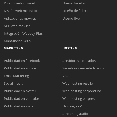
Diseño web intranet
Diseño tarjetas
Diseño web mini sitios
Diseño de folletos
Aplicaciones moviles
Diseño flyer
APP web móviles
Integración Webpay Plus
Mantención Web
MARKETING
HOSTING
Publicidad en facebook
Servidores dedicados
Publicidad en google
Servidores semi-dedicados
Email Marketing
Vps
Social media
Web hosting reseller
Publicidad en twitter
Web hosting corporativo
Reunión online
Publicidad en youtube
Web hosting empresa
Nuestros ejecutivos le enviarán un correo electrónico con el enlace a
Chat Online
Publicidad en waze
Hosting PYME
Meet para la reunión online.
Cotización
Streaming audio
Todos nuestros ejecutivos están fuera de línea. Complete el formulario