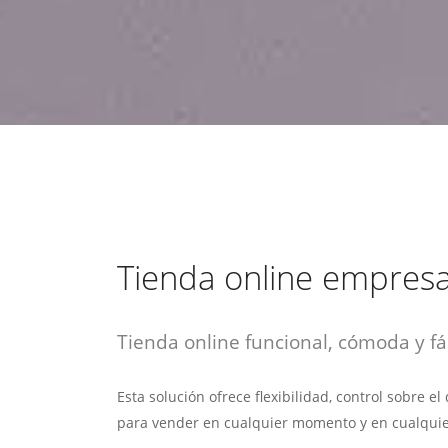
estrategia de
¡COTIZA AQUÍ!
DESDE $15 UF.
HABLAR CON EJECUTIVO
marketing digital.
DESDE $300 UF.
ASESORATE POR UN EXPERTO
Tienda online empres
Tienda online funcional, cómoda y fác
Esta solución ofrece flexibilidad, control sobre e
para vender en cualquier momento y en cualquie