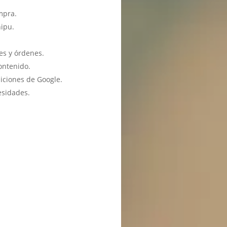
mpra.
hipu.
es y órdenes.
ontenido.
iciones de Google.
esidades.