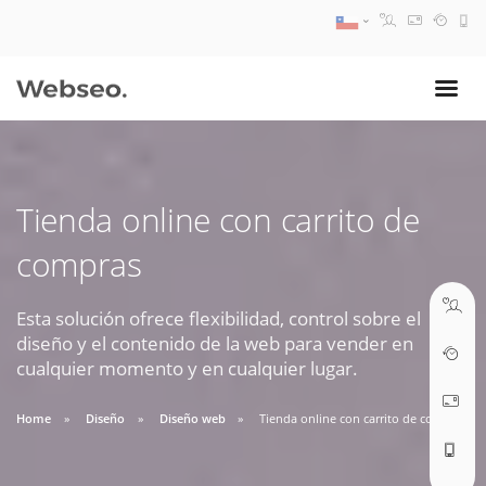
08:30 AM A 17:30 PM
ventas@webseo.cl
Tienda online con carrito de
09:30 AM A 18:30 PM
compras
soporte@webseo.cl
Esta solución ofrece flexibilidad, control sobre el
diseño y el contenido de la web para vender en
cualquier momento y en cualquier lugar.
ABRIR TICKET
Home
Diseño
Diseño web
Tienda online con carrito de compras