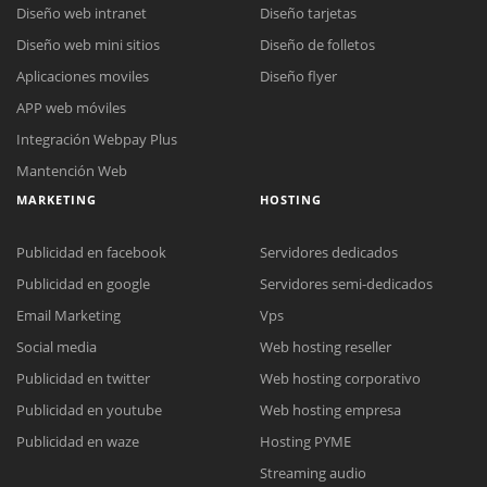
Diseño web intranet
Diseño tarjetas
Diseño web mini sitios
Diseño de folletos
Aplicaciones moviles
Diseño flyer
APP web móviles
Integración Webpay Plus
Mantención Web
MARKETING
HOSTING
Publicidad en facebook
Servidores dedicados
Publicidad en google
Servidores semi-dedicados
Email Marketing
Vps
Social media
Web hosting reseller
Publicidad en twitter
Web hosting corporativo
Reunión online
Publicidad en youtube
Web hosting empresa
Nuestros ejecutivos le enviarán un correo electrónico con el enlace a
Chat Online
Publicidad en waze
Hosting PYME
Meet para la reunión online.
Cotización
Streaming audio
Todos nuestros ejecutivos están fuera de línea. Complete el formulario