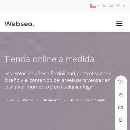
08:30 AM A 17:30 PM
ventas@webseo.cl
Tienda online a medida
09:30 AM A 18:30 PM
soporte@webseo.cl
Esta solución ofrece flexibilidad, control sobre el
diseño y el contenido de la web para vender en
cualquier momento y en cualquier lugar.
Home
Diseño
Diseño web
Tienda online a medida
ABRIR TICKET