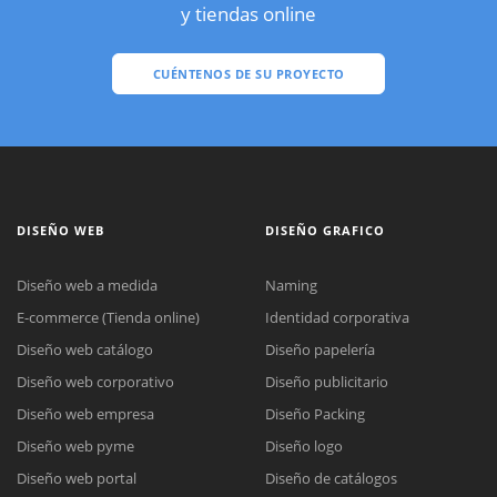
y tiendas online
CUÉNTENOS DE SU PROYECTO
DISEÑO WEB
DISEÑO GRAFICO
Diseño web a medida
Naming
E-commerce (Tienda online)
Identidad corporativa
Diseño web catálogo
Diseño papelería
Diseño web corporativo
Diseño publicitario
Diseño web empresa
Diseño Packing
Diseño web pyme
Diseño logo
Diseño web portal
Diseño de catálogos