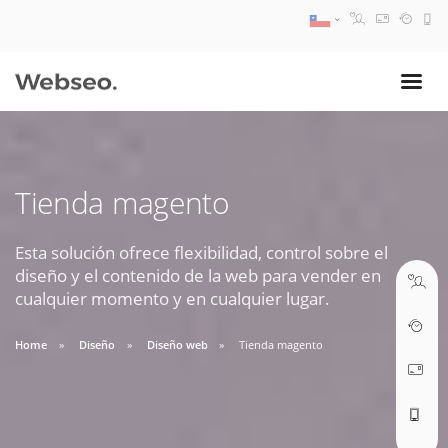
08:30 AM A 17:30 PM
ventas@webseo.cl
Tienda magento
09:30 AM A 18:30 PM
soporte@webseo.cl
Esta solución ofrece flexibilidad, control sobre el
diseño y el contenido de la web para vender en
cualquier momento y en cualquier lugar.
Home
Diseño
Diseño web
Tienda magento
ABRIR TICKET