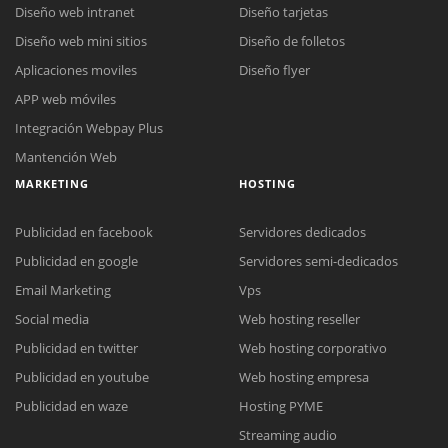
Diseño web intranet
Diseño tarjetas
Diseño web mini sitios
Diseño de folletos
Aplicaciones moviles
Diseño flyer
APP web móviles
Integración Webpay Plus
Mantención Web
MARKETING
HOSTING
Publicidad en facebook
Servidores dedicados
Publicidad en google
Servidores semi-dedicados
Email Marketing
Vps
Social media
Web hosting reseller
Publicidad en twitter
Web hosting corporativo
Reunión online
Publicidad en youtube
Web hosting empresa
Nuestros ejecutivos le enviarán un correo electrónico con el enlace a
Chat Online
Publicidad en waze
Hosting PYME
Meet para la reunión online.
Cotización
Streaming audio
Todos nuestros ejecutivos están fuera de línea. Complete el formulario